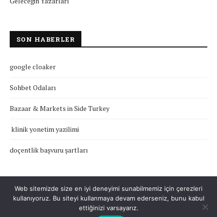
Geleceğin Yazarları
SON HABERLER
google cloaker
Sohbet Odaları
Bazaar & Markets in Side Turkey
klinik yonetim yazilimi
doçentlik başvuru şartları
Web sitemizde size en iyi deneyimi sunabilmemiz için çerezleri
kullanıyoruz. Bu siteyi kullanmaya devam ederseniz, bunu kabul
Çerez Politikası
Gizlilik Politikası
Hakkımızda
İletişim
ettiğinizi varsayarız.