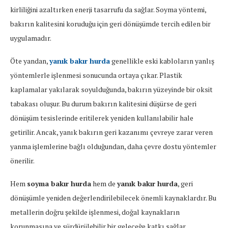
kirliliğini azaltırken enerji tasarrufu da sağlar. Soyma yöntemi,
bakırın kalitesini koruduğu için geri dönüşümde tercih edilen bir
uygulamadır.
Öte yandan,
yanık bakır hurda
genellikle eski kabloların yanlış
yöntemlerle işlenmesi sonucunda ortaya çıkar. Plastik
kaplamalar yakılarak soyulduğunda, bakırın yüzeyinde bir oksit
tabakası oluşur. Bu durum bakırın kalitesini düşürse de geri
dönüşüm tesislerinde eritilerek yeniden kullanılabilir hale
getirilir. Ancak, yanık bakırın geri kazanımı çevreye zarar veren
yanma işlemlerine bağlı olduğundan, daha çevre dostu yöntemler
önerilir.
Hem
soyma bakır hurda
hem de
yanık bakır hurda
, geri
dönüşümle yeniden değerlendirilebilecek önemli kaynaklardır. Bu
metallerin doğru şekilde işlenmesi, doğal kaynakların
korunmasına ve sürdürülebilir bir geleceğe katkı sağlar.