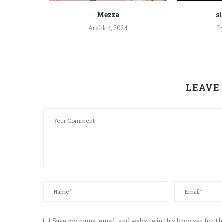
raktar
Mezza
s
ı hakkında
Aralık 4, 2024
E
uz?
LEAVE
Save my name, email, and website in this browser for t