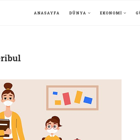
ANASAYFA
DÜNYA
EKONOMI
G
ribul