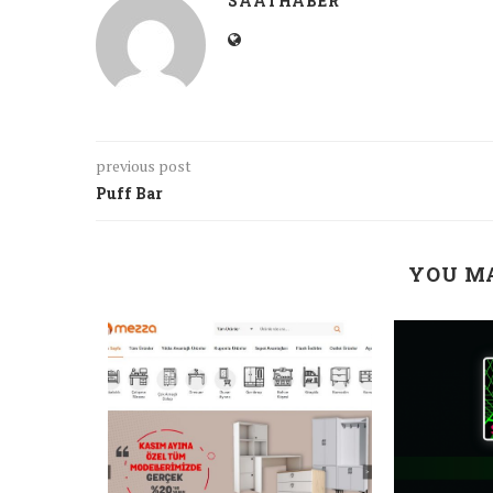
SAATHABER
previous post
Puff Bar
YOU MA