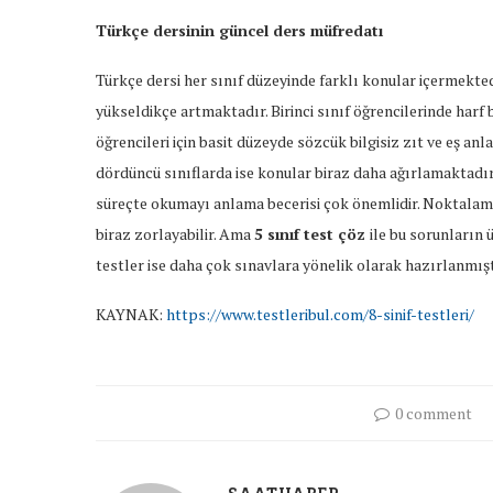
Türkçe dersinin güncel ders müfredatı
Türkçe dersi her sınıf düzeyinde farklı konular içermekted
yükseldikçe artmaktadır. Birinci sınıf öğrencilerinde harf bi
öğrencileri için basit düzeyde sözcük bilgisiz zıt ve eş anl
dördüncü sınıflarda ise konular biraz daha ağırlamaktadır.
süreçte okumayı anlama becerisi çok önemlidir. Noktalama i
biraz zorlayabilir. Ama
5 sınıf test çöz
ile bu sorunların 
testler ise daha çok sınavlara yönelik olarak hazırlanmışt
KAYNAK:
https://www.testleribul.com/8-sinif-testleri/
0 comment