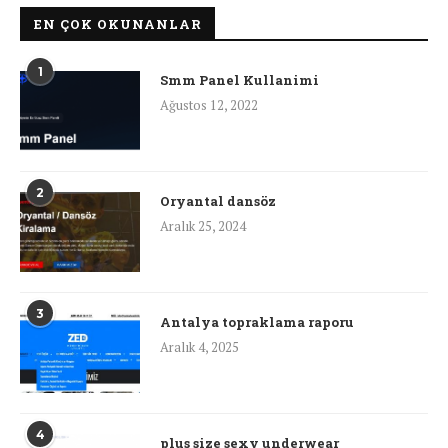
EN ÇOK OKUNANLAR
1
Smm Panel Kullanimi
Ağustos 12, 2022
2
Oryantal dansöz
Aralık 25, 2024
3
Antalya topraklama raporu
Aralık 4, 2025
4
plus size sexy underwear