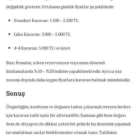
değişiklik gösterir. Ortalama günlük fiyatlar şu şekildedir:
Standart Karavan: 1.500 – 2.500 TL
Lüks Karavan: 3.000 – 5.000 TL
4×4 Karavan: 5.000 TL ve üzeri
Bazı firmalar, erken rezervasyon veya uzun dönemli
kiralamalarda %10 – %20 indirim yapabilmektedir. Ayrıca yaz
sezonu dışında daha uygun fiyatlara karavan bulmak mümkündür.
Sonuç
Özgürlüğün, konforun ve doğanın tadını çıkarmak isteyen herkes
için karavan tatili eşsiz bir alternatiftir. Samsun gibi hem doğası
hem de altyapısı ile dikkat çeken bir şehirde bu deneyimi yaşamak
ise unutulmaz anılar biriktirmenize olanak tanır. Tatilinize