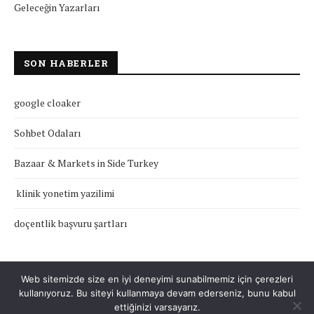
Geleceğin Yazarları
SON HABERLER
google cloaker
Sohbet Odaları
Bazaar & Markets in Side Turkey
klinik yonetim yazilimi
doçentlik başvuru şartları
Web sitemizde size en iyi deneyimi sunabilmemiz için çerezleri
kullanıyoruz. Bu siteyi kullanmaya devam ederseniz, bunu kabul
Çerez Politikası
Gizlilik Politikası
Hakkımızda
İletişim
ettiğinizi varsayarız.