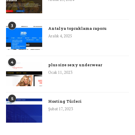
3
Antalya topraklama raporu
Aralık 4, 2025
4
plus size sexy underwear
Ocak 11, 2023
5
Hosting Türleri
Şubat 17, 2023