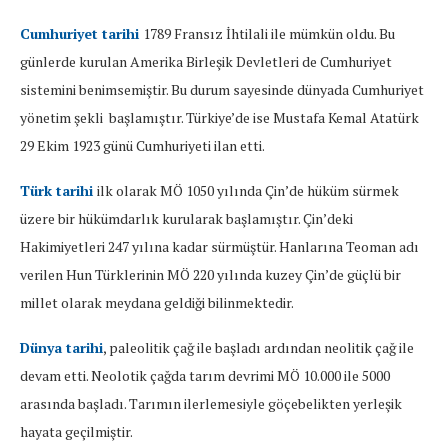
Cumhuriyet tarihi
1789 Fransız İhtilali ile mümkün oldu. Bu
günlerde kurulan Amerika Birleşik Devletleri de Cumhuriyet
sistemini benimsemiştir. Bu durum sayesinde dünyada Cumhuriyet
yönetim şekli başlamıştır. Türkiye’de ise Mustafa Kemal Atatürk
29 Ekim 1923 günü Cumhuriyeti ilan etti.
Türk tarih
i
ilk olarak MÖ 1050 yılında Çin’de hüküm sürmek
üzere bir hükümdarlık kurularak başlamıştır. Çin’deki
Hakimiyetleri 247 yılına kadar sürmüştür. Hanlarına Teoman adı
verilen Hun Türklerinin MÖ 220 yılında kuzey Çin’de güçlü bir
millet olarak meydana geldiği bilinmektedir.
Dünya tarihi
, paleolitik çağ ile başladı ardından neolitik çağ ile
devam etti. Neolotik çağda tarım devrimi MÖ 10.000 ile 5000
arasında başladı. Tarımın ilerlemesiyle göçebelikten yerleşik
hayata geçilmiştir.