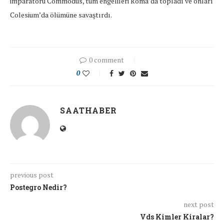
imparatoru Commodus, tüm engelileri Roma’da topladı ve onları
Colesium’da ölümüne savaştırdı.
0 comment
0
SAATHABER
previous post
Postegro Nedir?
next post
Vds Kimler Kiralar?