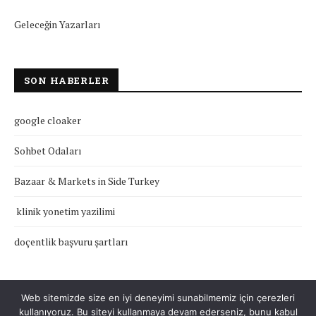
Geleceğin Yazarları
SON HABERLER
google cloaker
Sohbet Odaları
Bazaar & Markets in Side Turkey
klinik yonetim yazilimi
doçentlik başvuru şartları
Web sitemizde size en iyi deneyimi sunabilmemiz için çerezleri
kullanıyoruz. Bu siteyi kullanmaya devam ederseniz, bunu kabul