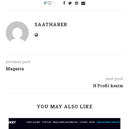
0
SAATHABER
previous post
Magazin
next post
H Profil kesim
YOU MAY ALSO LIKE