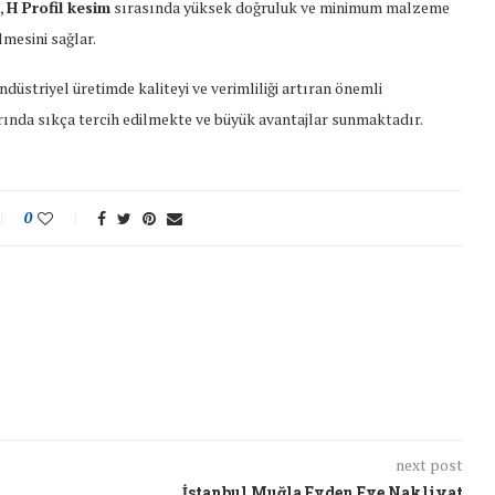
,
H Profil kesim
sırasında yüksek doğruluk ve minimum malzeme
lmesini sağlar.
endüstriyel üretimde kaliteyi ve verimliliği artıran önemli
rında sıkça tercih edilmekte ve büyük avantajlar sunmaktadır.
0
next post
İstanbul Muğla Evden Eve Nakliyat