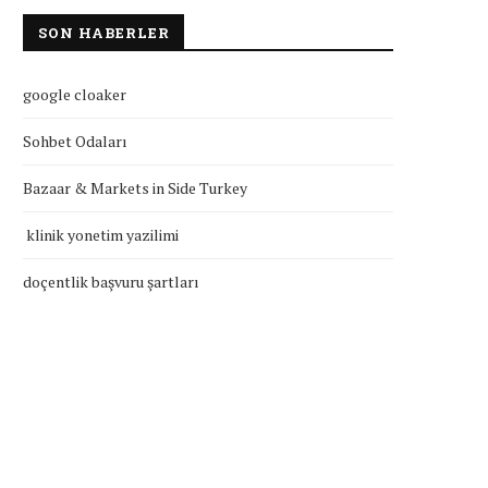
SON HABERLER
google cloaker
Sohbet Odaları
Bazaar & Markets in Side Turkey
klinik yonetim yazilimi
doçentlik başvuru şartları
klinik yonetim yazilimi
doçentlik başvuru şartla