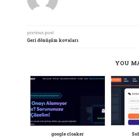
previous post
Geri dönüşüm kovaları
YOU MA
a ankara
google cloaker
Soh