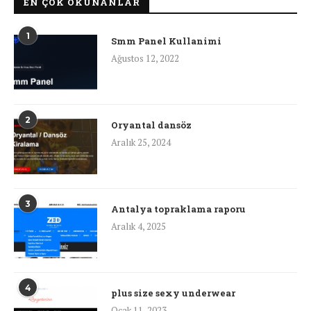
EN ÇOK OKUNANLAR
1
Smm Panel Kullanimi
Ağustos 12, 2022
2
Oryantal dansöz
Aralık 25, 2024
3
Antalya topraklama raporu
Aralık 4, 2025
4
plus size sexy underwear
Ocak 11, 2023