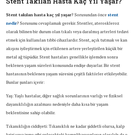
Stent Takılan Hasta Kaç Yıl Yaşar?
Stent takılan hasta kaç yıl yaşar
? Sorusundan önce
stent
nedir
? Sorusunu cevaplamak gerekir. Stentler, ateroskleroz
olarak bilinen bir durum olan tıkalı veya daralmış arterleri tedavi
etmek için kullanılan tıbbi cihazlardır. Stent, açık tutmak ve kan
akışını iyileştirmek için etkilenen artere yerleştirilen küçük bir
metal ağ tüpüdür. Stent hastaları genellikle işlemden sonra
beklenen yaşam süreleri konusunda endişe duyarlar. Bir stent
hastasının beklenen yaşam süresini çeşitli faktörler etkileyebilir.
Bunlar şunları içerir:
Yaş: Yaşlı hastalar, diğer sağlık sorunlarının varlığı ve fiziksel
dayanıklılığın azalması nedeniyle daha kısa bir yaşam
beklentisine sahip olabilir.
Tıkanıklığın ciddiyeti: Tıkanıklık ne kadar şiddetli olursa, kalp
krizi veya inme gibi gelecekteki komplikasyonların olasılığı da o