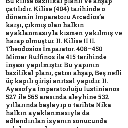
Bu kilise bazilikal planlı ve ahşap
çatılıdır. Kilise (404) tarihinde o
dönemin İmparatoru Arcadios’a
karşı, çıkmış olan halkın
ayaklanmasıyla kısmen yakılmış ve
harap olmuştur. II. Kilise II II.
Theodosios İmparator. 408–450
Mimar Ruffinos ile 415 tarihinde
inşası yapılmıştır. Bu yapının
bazilikal planı, çatısı ahşap, Beş nefli
üç kapılı girişi anıtsal yapıdır. II.
Ayasofya İmparatorluğu Iustinianos
527 ile 565 arasında aleyhine 532
yıllarında başlayıp o tarihte Nika
halkın ayaklanmasıyla da
adlandırılan isyanın sonucunda