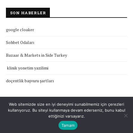
SON HABERLER
google cloaker
Sohbet Odaları
Bazaar & Markets in Side Turkey
klinik yonetim yazilimi
doçentlik başvuru şartları
Web sitemizde size en iyi deneyimi sunabilmemiz için çerezleri
kullanıyoruz. Bu siteyi kullanmaya devam ederseniz, bunu kabul
Çerez Politikası
Gizlilik Politikası
Hakkımızda
İletişim
ettiğinizi varsayarız.
Tamam
Tüm Hakları Saklıdır © 2022