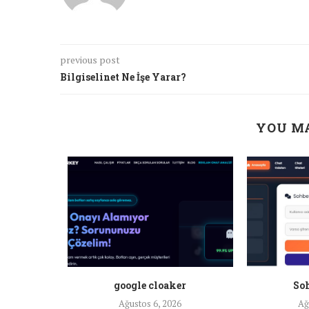
previous post
Bilgiselinet Ne İşe Yarar?
YOU MA
a ankara
google cloaker
Soh
26
Ağustos 6, 2026
Ağ