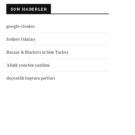
SON HABERLER
google cloaker
Sohbet Odaları
Bazaar & Markets in Side Turkey
klinik yonetim yazilimi
doçentlik başvuru şartları
klinik yonetim yazilimi
doçentlik başvuru şartla
Temmuz 27, 2026
Temmuz 27, 2026