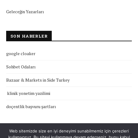
Geleceğin Yazarları
SON HABERLER
google cloaker
Sohbet Odaları
Bazaar & Markets in Side Turkey
klinik yonetim yazilimi
doçentlik başvuru şartları
Web sitemizde size en iyi deneyimi sunabilmemiz için çerezleri
kullanıyoruz. Bu siteyi kullanmaya devam ederseniz, bunu kabul