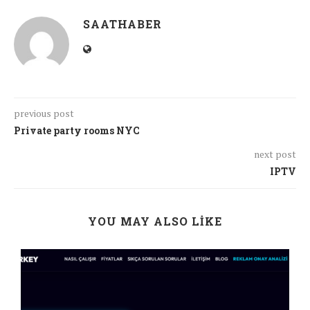
SAATHABER
previous post
Private party rooms NYC
next post
IPTV
YOU MAY ALSO LIKE