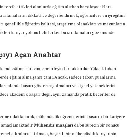
n tercih ettikleri alanlarda eğitim alırken karşılaşacakları
sıralamalarını dikkatlice değerlendirmek, öğrencilere en iyi eğitimi
arı genellikle öğretim kalitesi, araştırma olanakları ve mezunların
edikleri kariyer yolunu belirlerken bu sıralamaları göz önünde
pıyı Açan Anahtar
e kabul edilme sürecinde belirleyici bir faktördür. Yüksek taban
lerde eğitim alma şansı tanır. Ancak, sadece taban puanlarına
arı alanda başarı göstermiş olmaları ve kişisel yeteneklerini
adece akademik başarı değil, aynı zamanda pratik beceriler de
rine odaklanarak, mühendislik öğrencilerinin başarılı bir kariyere
ı amaçlamaktadır.
Mühendis maaşları
da bu sürecin bir sonucu
 temel adımların atılması, başarılı bir mühendislik kariyerinin