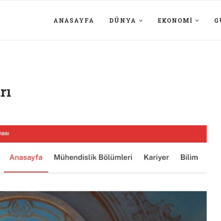
ANASAYFA
DÜNYA
EKONOMI
G
rı