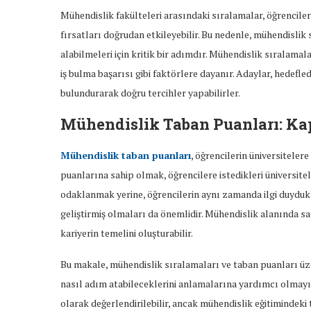
Mühendislik fakülteleri arasındaki sıralamalar, öğrencileri
fırsatları doğrudan etkileyebilir. Bu nedenle, mühendislik 
alabilmeleri için kritik bir adımdır. Mühendislik sıralamal
iş bulma başarısı gibi faktörlere dayanır. Adaylar, hedefl
bulundurarak doğru tercihler yapabilirler.
Mühendislik Taban Puanları: Ka
Mühendislik taban puanları
, öğrencilerin üniversiteler
puanlarına sahip olmak, öğrencilere istedikleri üniversite
odaklanmak yerine, öğrencilerin aynı zamanda ilgi duydukl
geliştirmiş olmaları da önemlidir. Mühendislik alanında s
kariyerin temelini oluşturabilir.
Bu makale, mühendislik sıralamaları ve taban puanları üze
nasıl adım atabileceklerini anlamalarına yardımcı olmay
olarak değerlendirilebilir, ancak mühendislik eğitimindeki