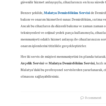
güvenilir hizmet anlayışıyla, cihazlarınızı en kısa sürede t
Benzer şekilde,
Malatya Demirdöküm Servisi
de Demirdö
bakım ve onarım hizmetleri sunar. Demirdöküm, ısıtma ve s
Ancak bu cihazların da düzenli bakıma ve zaman zaman on
teknisyenleri ve orijinal yedek parça kullanımıyla, cihaz
memnuniyeti odaklı hizmet anlayışı ile cihazlarınızın so
onarım işlemlerini titizlikle gerçekleştirirler.
Her iki servis de müşteri memnuniyetini ön planda tutarak,
Arçelik Servisi
ve
Malatya Demirdöküm Servisi
, hızlı 
Malatya’daki bu profesyonel servislerden yararlanarak, cih
olmasını sağlayabilirsiniz.
0 comment