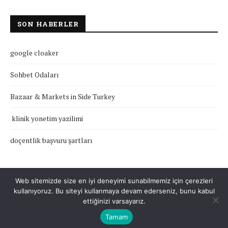
SON HABERLER
google cloaker
Sohbet Odaları
Bazaar & Markets in Side Turkey
klinik yonetim yazilimi
doçentlik başvuru şartları
Web sitemizde size en iyi deneyimi sunabilmemiz için çerezleri
kullanıyoruz. Bu siteyi kullanmaya devam ederseniz, bunu kabul
Çerez Politikası
Gizlilik Politikası
Hakkımızda
İletişim
ettiğinizi varsayarız.
Tamam
Tüm Hakları Saklıdır © 2022