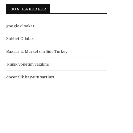
SON HABERLER
google cloaker
Sohbet Odaları
Bazaar & Markets in Side Turkey
klinik yonetim yazilimi
doçentlik başvuru şartları
klinik yonetim yazilimi
doçentlik başvuru şartla
Temmuz 27, 2026
Temmuz 27, 2026