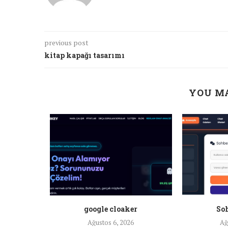
previous post
kitap kapağı tasarımı
YOU MA
a ankara
google cloaker
Soh
26
Ağustos 6, 2026
Ağ