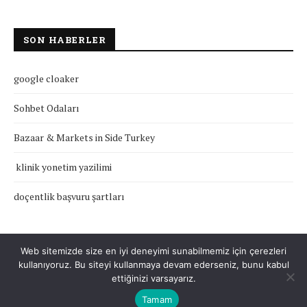
SON HABERLER
google cloaker
Sohbet Odaları
Bazaar & Markets in Side Turkey
klinik yonetim yazilimi
doçentlik başvuru şartları
Web sitemizde size en iyi deneyimi sunabilmemiz için çerezleri
kullanıyoruz. Bu siteyi kullanmaya devam ederseniz, bunu kabul
Çerez Politikası
Gizlilik Politikası
Hakkımızda
İletişim
ettiğinizi varsayarız.
Tamam
Tüm Hakları Saklıdır © 2022