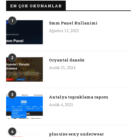
EN ÇOK OKUNANLAR
1
Smm Panel Kullanimi
Ağustos 12, 2022
2
Oryantal dansöz
Aralık 25, 2024
3
Antalya topraklama raporu
Aralık 4, 2025
4
plus size sexy underwear