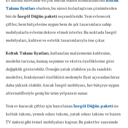
Ev kurma sürecinde en çok merak edilen konulardan biri
Koltuk
Takımı fiyatları
olurken, bu süreci kolaylaştıran çözümlerden
biri de
İnegöl Düğün paketi
seçenekleridir. Yeni evlenecek
çiftler, hem bütçelerine uygun hem de şık tasarımlara sahip
mobilyalarla evlerini dekore etmek isterler. Bu noktada İnegöl
mobilyaları, kalitesi ve estetik tasarımlarıyla öne çıkar.
Koltuk Takımı fiyatları
, kullanılan malzemenin kalitesine,
modelin tarzına, kumaş seçimine ve ekstra özelliklerine göre
değişiklik gösterebilir. Örneğin yatak olabilen ya da sandıklı
modeller, fonksiyonel özellikleri nedeniyle fiyat açısından biraz
daha yüksek olabilir. Ancak İnegöl mobilyası, her bütçeye uygun
alternatifleriyle geniş bir ürün yelpazesi sunar.
Yeni ev kuracak çiftler için hazırlanan
İnegöl Düğün paketi
ise
koltuk takımı, yemek odası takımı, yatak odası takımı ve bazen
TV ünitesi gibi temel mobilyaları kapsar. Bu paketler sayesinde