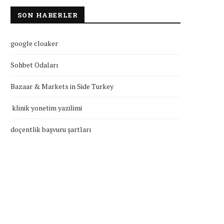
SON HABERLER
google cloaker
Sohbet Odaları
klinik yonetim yazilimi
doçentlik başvuru şartla
Bazaar & Markets in Side Turkey
Temmuz 27, 2026
Temmuz 27, 2026
klinik yonetim yazilimi
doçentlik başvuru şartları