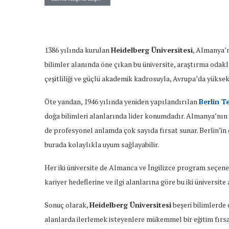
Heidelberg
1386 yılında kurulan
Heidelberg Üniversitesi
, Almanya’nı
Üniversitesi
bilimler alanında öne çıkan bu üniversite, araştırma odaklı
ve
çeşitliliği ve güçlü akademik kadrosuyla, Avrupa’da yüksek
Berlin
Öte yandan, 1946 yılında yeniden yapılandırılan
Berlin T
Teknik
doğa bilimleri alanlarında lider konumdadır. Almanya’nın
Üniversitesi
,
de profesyonel anlamda çok sayıda fırsat sunar. Berlin’in 
Almanya’nın
burada kolaylıkla uyum sağlayabilir.
en
köklü
Her iki üniversite de Almanca ve İngilizce program seçenek
ve
kariyer hedeflerine ve ilgi alanlarına göre bu iki üniversite
saygın
Sonuç olarak,
Heidelberg Üniversitesi
beşeri bilimlerde
yükseköğretim
alanlarda ilerlemek isteyenlere mükemmel bir eğitim fırsa
kurumları