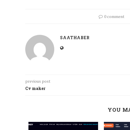
0 comment
SAATHABER
previous post
Cv maker
YOU MA