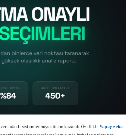
e veri odaklı sistemler büyük önem kazandı. Özellikle
Yapay zeka
ım performanslarını inceleme konusunda futbolseverlere yeni