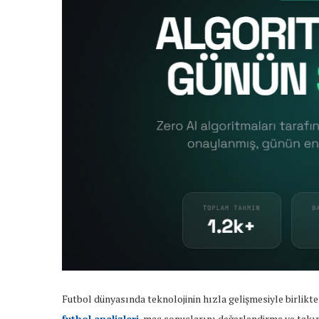
Futbol dünyasında teknolojinin hızla gelişmesiyle birlikt
futbol analizleri
, maç sonuçlarını değerlendirme ve tak