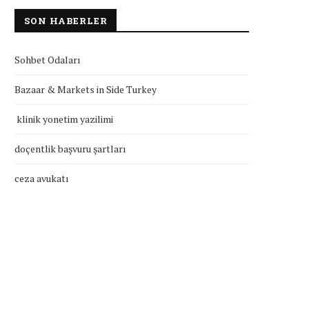
SON HABERLER
Sohbet Odaları
Bazaar & Markets in Side Turkey
klinik yonetim yazilimi
doçentlik başvuru şartları
ceza avukatı
doçentlik başvuru şartları
ceza avukatı
Temmuz 27, 2026
Temmuz 25, 2026