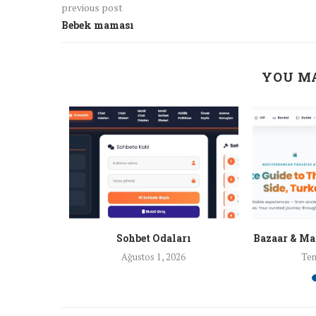
previous post
Bebek maması
YOU MA
nları
Sohbet Odaları
Bazaar & Ma
26
Ağustos 1, 2026
Tem