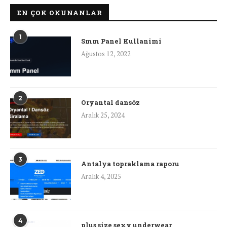
EN ÇOK OKUNANLAR
1
Smm Panel Kullanimi
Ağustos 12, 2022
2
Oryantal dansöz
Aralık 25, 2024
3
Antalya topraklama raporu
Aralık 4, 2025
4
plus size sexy underwear