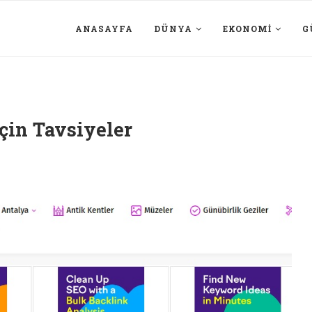
ANASAYFA
DÜNYA
EKONOMI
G
için Tavsiyeler