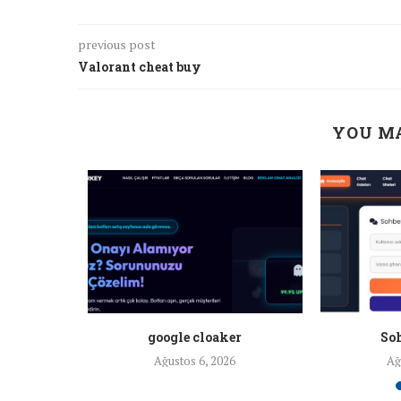
previous post
Valorant cheat buy
YOU MA
a ankara
google cloaker
Soh
26
Ağustos 6, 2026
Ağ