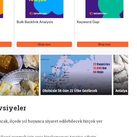
vsiyeler
cak, ilçede yıl boyunca ziyaret edilebilecek birçok yer
ilçeyi gezmek için araç kiralamanızı tavsiye ederiz.