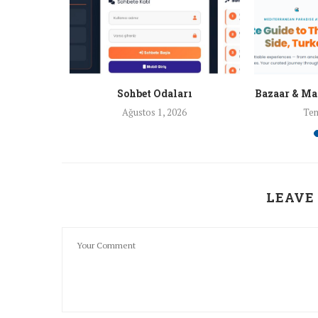
nları
Sohbet Odaları
Bazaar & Ma
26
Ağustos 1, 2026
Tem
LEAVE