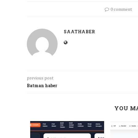
0 comment
SAATHABER
previous post
Batman haber
YOU MA