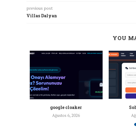
previous post
Villas Dalyan
YOU MA
a ankara
google cloaker
Soh
26
Ağustos 6, 2026
Ağ