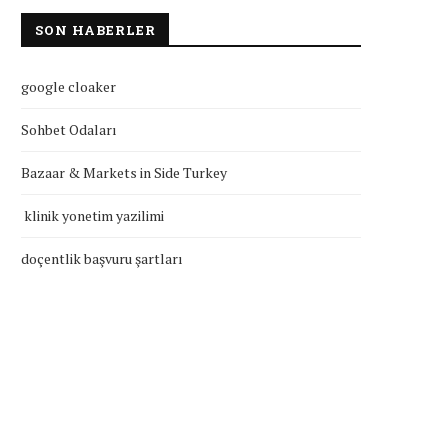
SON HABERLER
google cloaker
Sohbet Odaları
Bazaar & Markets in Side Turkey
klinik yonetim yazilimi
doçentlik başvuru şartları
klinik yonetim yazilimi
doçentlik başvuru şartla
Temmuz 27, 2026
Temmuz 27, 2026