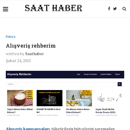
Dünya
Alışveriş rehberim
written by
Saathaber
Şubat 24, 2025
Alışveriş kampanyaları
, tüketicilerin bütçelerini sarsmadan