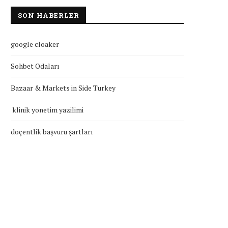
SON HABERLER
google cloaker
Sohbet Odaları
Bazaar & Markets in Side Turkey
klinik yonetim yazilimi
doçentlik başvuru şartları
klinik yonetim yazilimi
doçentlik başvuru şartla