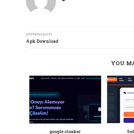
previous post
Apk Download
YOU MA
a ankara
google cloaker
Soh