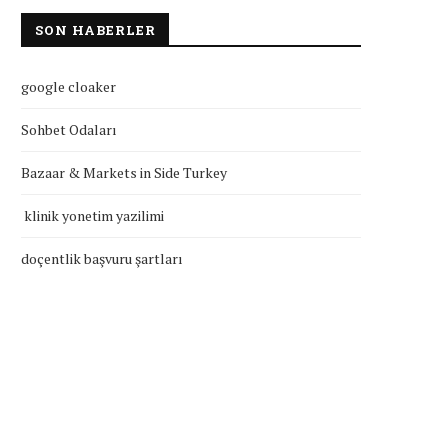
SON HABERLER
google cloaker
Sohbet Odaları
Bazaar & Markets in Side Turkey
klinik yonetim yazilimi
doçentlik başvuru şartları
klinik yonetim yazilimi
doçentlik başvuru şartla
Temmuz 27, 2026
Temmuz 27, 2026