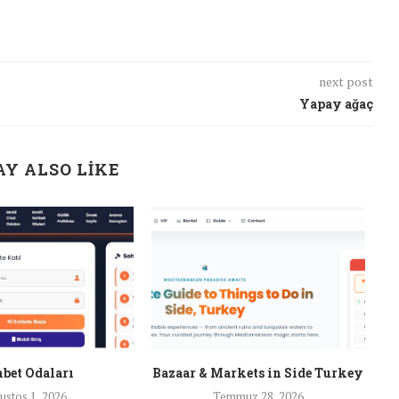
next post
Yapay ağaç
Y ALSO LIKE
bet Odaları
Bazaar & Markets in Side Turkey
ustos 1, 2026
Temmuz 28, 2026