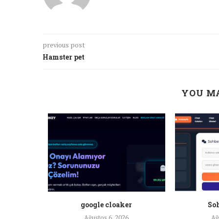
previous post
Hamster pet
YOU MA
a ankara
google cloaker
Soh
26
Ağustos 6, 2026
Ağ