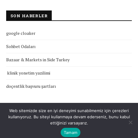
SON HABERLER
google cloaker
Sohbet Odaları
Bazaar & Markets in Side Turkey
klinik yonetim yazilimi
doçentlik başvuru şartları
Web sitemizde size en iyi deneyimi sunabilmemiz için çerezleri
kullanıyoruz. Bu siteyi kullanmaya devam ederseniz, bunu kabul
Çerez Politikası
Gizlilik Politikası
Hakkımızda
İletişim
ettiğinizi varsayarız.
Tamam
Tüm Hakları Saklıdır © 2022