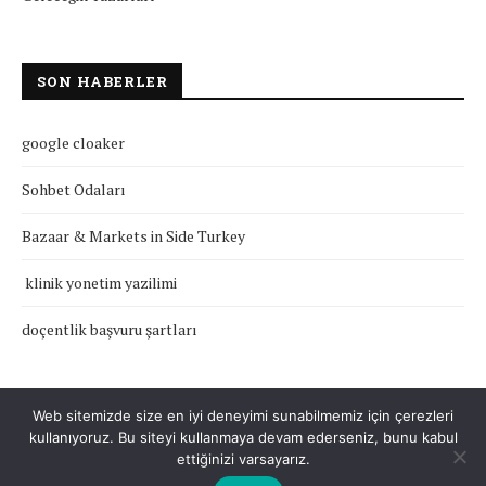
SON HABERLER
google cloaker
Sohbet Odaları
Bazaar & Markets in Side Turkey
klinik yonetim yazilimi
doçentlik başvuru şartları
Web sitemizde size en iyi deneyimi sunabilmemiz için çerezleri
kullanıyoruz. Bu siteyi kullanmaya devam ederseniz, bunu kabul
Çerez Politikası
Gizlilik Politikası
Hakkımızda
İletişim
ettiğinizi varsayarız.