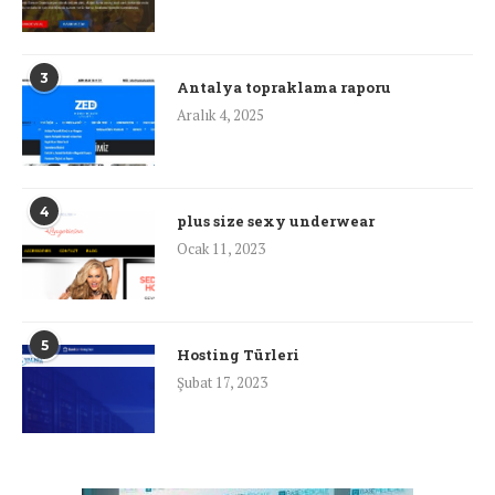
3
Antalya topraklama raporu
Aralık 4, 2025
4
plus size sexy underwear
Ocak 11, 2023
5
Hosting Türleri
Şubat 17, 2023