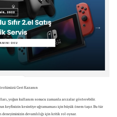
trolünüzü Geri Kazanın
ları, yoğun kullanım sonucu zamanla arızalar gösterebilir.
un keyfinizin kesintiye uğramaması için büyük önem taşır. Bu tür
n deneyiminizin devamlılığı için kritik rol oynar.