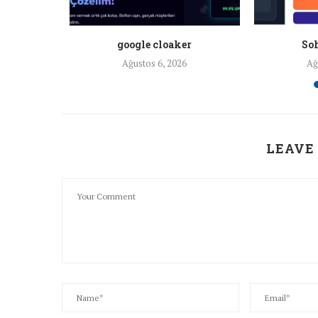
a ankara
google cloaker
Soh
26
Ağustos 6, 2026
Ağ
LEAVE