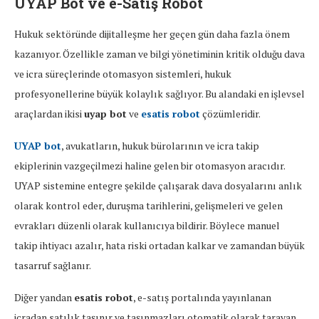
UYAP Bot
ve
e-Satış Robot
Hukuk sektöründe dijitalleşme her geçen gün daha fazla önem
kazanıyor. Özellikle zaman ve bilgi yönetiminin kritik olduğu dava
ve icra süreçlerinde otomasyon sistemleri, hukuk
profesyonellerine büyük kolaylık sağlıyor. Bu alandaki en işlevsel
araçlardan ikisi
uyap bot
ve
esatis robot
çözümleridir.
UYAP bot
, avukatların, hukuk bürolarının ve icra takip
ekiplerinin vazgeçilmezi haline gelen bir otomasyon aracıdır.
UYAP sistemine entegre şekilde çalışarak dava dosyalarını anlık
olarak kontrol eder, duruşma tarihlerini, gelişmeleri ve gelen
evrakları düzenli olarak kullanıcıya bildirir. Böylece manuel
takip ihtiyacı azalır, hata riski ortadan kalkar ve zamandan büyük
tasarruf sağlanır.
Diğer yandan
esatis robot
, e-satış portalında yayınlanan
icradan satılık taşınır ve taşınmazları otomatik olarak tarayan