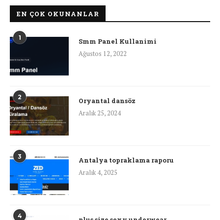
EN ÇOK OKUNANLAR
1
Smm Panel Kullanimi
Ağustos 12, 2022
2
Oryantal dansöz
Aralık 25, 2024
3
Antalya topraklama raporu
Aralık 4, 2025
4
plus size sexy underwear