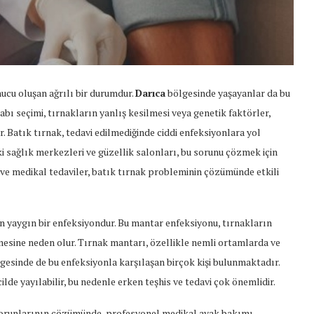
nucu oluşan ağrılı bir durumdur.
Darıca
bölgesinde yaşayanlar da bu
abı seçimi, tırnakların yanlış kesilmesi veya genetik faktörler,
r. Batık tırnak, tedavi edilmediğinde ciddi enfeksiyonlara yol
ki sağlık merkezleri ve güzellik salonları, bu sorunu çözmek için
ve medikal tedaviler, batık tırnak probleminin çözümünde etkili
n yaygın bir enfeksiyondur. Bu mantar enfeksiyonu, tırnakların
lmesine neden olur. Tırnak mantarı, özellikle nemli ortamlarda ve
ölgesinde de bu enfeksiyonla karşılaşan birçok kişi bulunmaktadır.
cilde yayılabilir, bu nedenle erken teşhis ve tedavi çok önemlidir.
 sorunlarının çözümünde, profesyonel medikal ayak bakımı