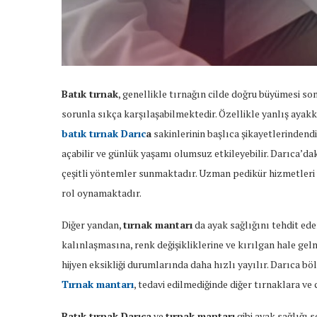
Batık tırnak
, genellikle tırnağın cilde doğru büyümesi so
sorunla sıkça karşılaşabilmektedir. Özellikle yanlış ayakk
batık tırnak Darıc
a
sakinlerinin başlıca şikayetlerindendi
açabilir ve günlük yaşamı olumsuz etkileyebilir. Darıca’da
çeşitli yöntemler sunmaktadır. Uzman pedikür hizmetleri 
rol oynamaktadır.
Diğer yandan,
tırnak mantarı
da ayak sağlığını tehdit ede
kalınlaşmasına, renk değişikliklerine ve kırılgan hale ge
hijyen eksikliği durumlarında daha hızlı yayılır. Darıca b
Tırnak mantarı
, tedavi edilmediğinde diğer tırnaklara ve 
Batık tırnak Darıca
ve
tırnak mantarı
gibi ayak sağlığı