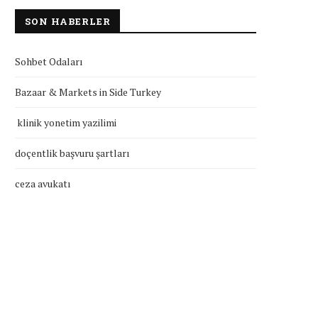
SON HABERLER
Sohbet Odaları
Bazaar & Markets in Side Turkey
klinik yonetim yazilimi
doçentlik başvuru şartları
ceza avukatı
doçentlik başvuru şartları
ceza avukatı
Temmuz 27, 2026
Temmuz 25, 2026