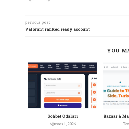
previous post
Valorant ranked ready account
YOU MA
nları
Sohbet Odaları
Bazaar & Ma
26
Ağustos 1, 2026
Tem