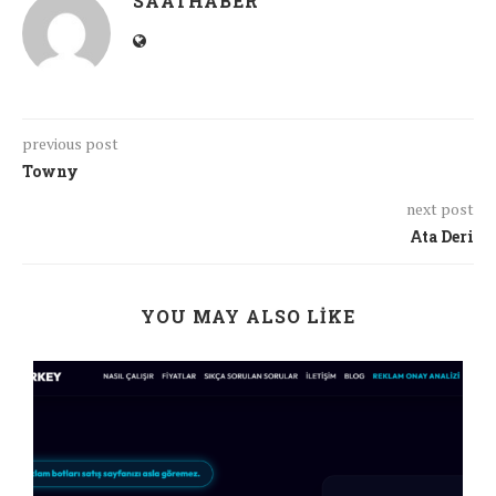
SAATHABER
previous post
Towny
next post
Ata Deri
YOU MAY ALSO LIKE