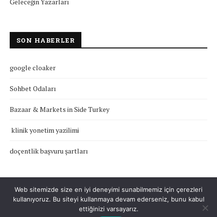
Geleceğin Yazarları
SON HABERLER
google cloaker
Sohbet Odaları
Bazaar & Markets in Side Turkey
klinik yonetim yazilimi
doçentlik başvuru şartları
Web sitemizde size en iyi deneyimi sunabilmemiz için çerezleri
kullanıyoruz. Bu siteyi kullanmaya devam ederseniz, bunu kabul
Çerez Politikası
Gizlilik Politikası
Hakkımızda
İletişim
ettiğinizi varsayarız.