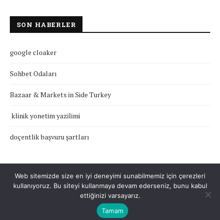
SON HABERLER
google cloaker
Sohbet Odaları
Bazaar & Markets in Side Turkey
klinik yonetim yazilimi
doçentlik başvuru şartları
Web sitemizde size en iyi deneyimi sunabilmemiz için çerezleri
kullanıyoruz. Bu siteyi kullanmaya devam ederseniz, bunu kabul
Çerez Politikası
Gizlilik Politikası
Hakkımızda
İletişim
ettiğinizi varsayarız.
Tamam
Tüm Hakları Saklıdır © 2022