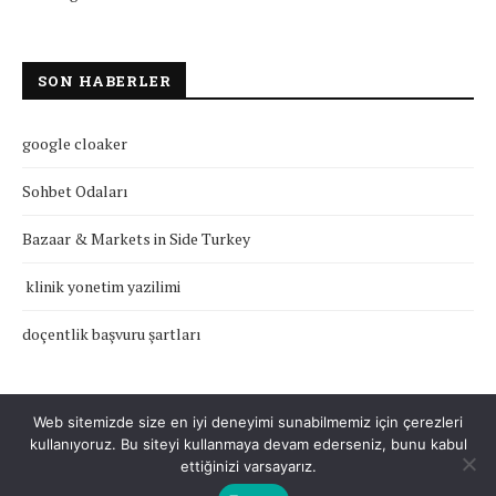
SON HABERLER
google cloaker
Sohbet Odaları
Bazaar & Markets in Side Turkey
klinik yonetim yazilimi
doçentlik başvuru şartları
Web sitemizde size en iyi deneyimi sunabilmemiz için çerezleri
kullanıyoruz. Bu siteyi kullanmaya devam ederseniz, bunu kabul
Çerez Politikası
Gizlilik Politikası
Hakkımızda
İletişim
ettiğinizi varsayarız.