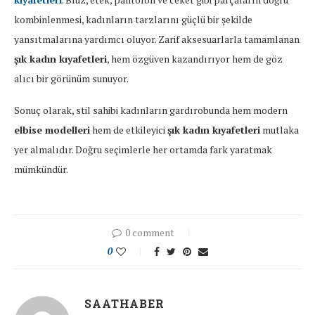
kombinlenmesi,
kadınların
tarzlarını
güçlü
bir
şekilde
yansıtmalarına
yardımcı
oluyor.
Zarif
aksesuarlarla
tamamlanan
şık
kadın
kıyafetleri
,
hem
özgüven
kazandırıyor
hem
de
göz
alıcı
bir
görünüm
sunuyor.
Sonuç
olarak,
stil
sahibi
kadınların
gardırobunda
hem
modern
elbise
modelleri
hem
de
etkileyici
şık
kadın
kıyafetleri
mutlaka
yer
almalıdır.
Doğru
seçimlerle
her
ortamda
fark
yaratmak
mümkündür.
0 comment
0
SAATHABER