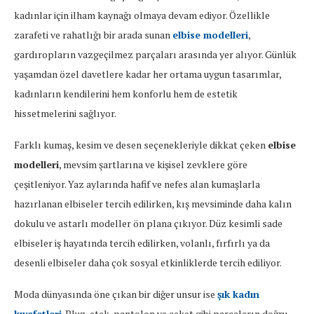
kadınlar
için
ilham
kaynağı
olmaya
devam
ediyor.
Özellikle
zarafeti
ve
rahatlığı
bir
arada
sunan
elbise
modelleri
,
gardıropların
vazgeçilmez
parçaları
arasında
yer
alıyor.
Günlük
yaşamdan
özel
davetlere
kadar
her
ortama
uygun
tasarımlar,
kadınların
kendilerini
hem
konforlu
hem
de
estetik
hissetmelerini
sağlıyor.
Farklı
kumaş,
kesim
ve
desen
seçenekleriyle
dikkat
çeken
elbise
modelleri
,
mevsim
şartlarına
ve
kişisel
zevklere
göre
çeşitleniyor.
Yaz
aylarında
hafif
ve
nefes
alan
kumaşlarla
hazırlanan
elbiseler
tercih
edilirken,
kış
mevsiminde
daha
kalın
dokulu
ve
astarlı
modeller
ön
plana
çıkıyor.
Düz
kesimli
sade
elbiseler
iş
hayatında
tercih
edilirken,
volanlı,
fırfırlı
ya
da
desenli
elbiseler
daha
çok
sosyal
etkinliklerde
tercih
ediliyor.
Moda
dünyasında
öne
çıkan
bir
diğer
unsur
ise
şık
kadın
kıyafetleri
.
Bluz,
etek,
pantolon
ve
ceket
gibi
parçaların
doğru