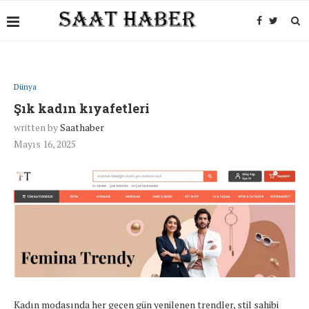
Dünya
Şık kadın kıyafetleri
written by
Saathaber
Mayıs 16, 2025
Kadın
modasında
her
geçen
gün
yenilenen
trendler,
stil
sahibi