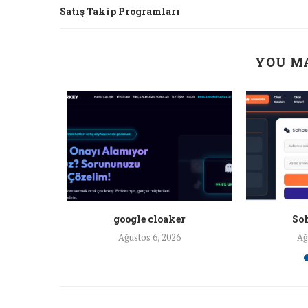
Satış Takip Programları
YOU MA
a ankara
google cloaker
Soh
26
Ağustos 6, 2026
Ağ