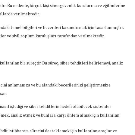
ır. Bu nedenle, birçok kişi siber güvenlik kurslarına ve eğitimlerine
llarda verilmektedir.
ındaki temel bilgileri ve becerileri kazandırmak için tasarlanmıştır.
etler ve sivil toplum kuruluşları tarafından verilmektedir.
ullanılan bir süreçtir. Bu süreç, siber tehditleri belirlemeyi, analiz
ürecini anlamanıza ve bu alandaki becerilerinizi geliştirmenize
sar:
 nasıl işlediği ve siber tehditlerin hedefi olabilecek sistemler
irlemek, analiz etmek ve bunlara karşı önlem almak için kullanılan
tehdit istihbaratı sürecini desteklemek için kullanılan araçlar ve