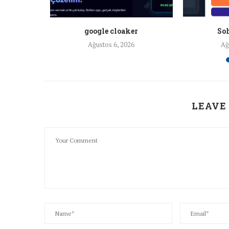
a ankara
google cloaker
Soh
26
Ağustos 6, 2026
Ağ
LEAVE