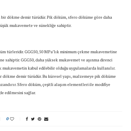
ğu bir dökme demir türüdür. Pik döküm, sfero döküme göre daha
düşük mukavemete ve sünekliğe sahiptir.
öküm türleridir. GGG50, 50 MPa’lık minimum çekme mukavemetine
 sahiptir. GGG50, daha yüksek mukavemet ve aşınma direnci
k mukavemetin kabul edilebilir olduğu uygulamalarda kullanılır.
 bir dökme demir türüdür. Bu küresel yapı, malzemeye pik döküme
andırır. Sfero döküm, çeşitli alaşım elementleri ile modifiye
de edilmesini sağlar.
0