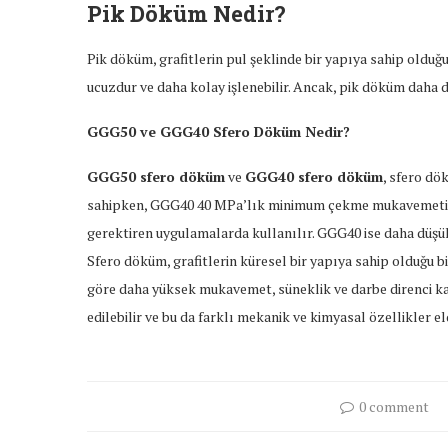
Pik Döküm Nedir?
Pik döküm, grafitlerin pul şeklinde bir yapıya sahip oldu
ucuzdur ve daha kolay işlenebilir. Ancak, pik döküm daha 
GGG50 ve GGG40 Sfero Döküm Nedir?
GGG50 sfero döküm
ve
GGG40 sfero döküm
, sfero d
sahipken, GGG40 40 MPa’lık minimum çekme mukavemetine
gerektiren uygulamalarda kullanılır. GGG40 ise daha düşü
Sfero döküm, grafitlerin küresel bir yapıya sahip olduğu
göre daha yüksek mukavemet, süneklik ve darbe direnci kaz
edilebilir ve bu da farklı mekanik ve kimyasal özellikler el
0 comment