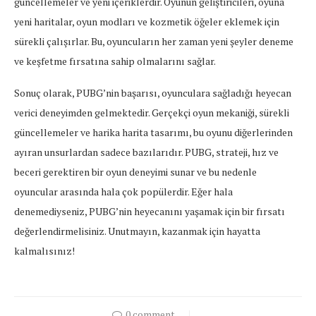
güncellemeler ve yeni içeriklerdir. Oyunun geliştiricileri, oyuna
yeni haritalar, oyun modları ve kozmetik öğeler eklemek için
sürekli çalışırlar. Bu, oyuncuların her zaman yeni şeyler deneme
ve keşfetme fırsatına sahip olmalarını sağlar.
Sonuç olarak, PUBG’nin başarısı, oyunculara sağladığı heyecan
verici deneyimden gelmektedir. Gerçekçi oyun mekaniği, sürekli
güncellemeler ve harika harita tasarımı, bu oyunu diğerlerinden
ayıran unsurlardan sadece bazılarıdır. PUBG, strateji, hız ve
beceri gerektiren bir oyun deneyimi sunar ve bu nedenle
oyuncular arasında hala çok popülerdir. Eğer hala
denemediyseniz, PUBG’nin heyecanını yaşamak için bir fırsatı
değerlendirmelisiniz. Unutmayın, kazanmak için hayatta
kalmalısınız!
0 comment