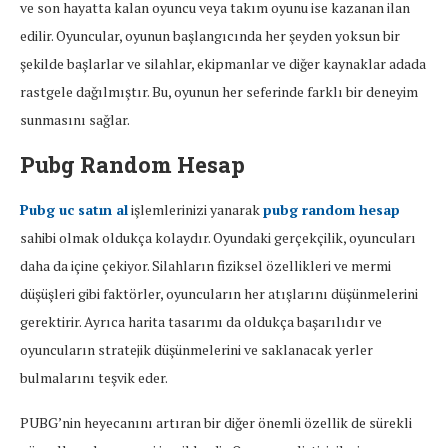
ve son hayatta kalan oyuncu veya takım oyunu ise kazanan ilan
edilir. Oyuncular, oyunun başlangıcında her şeyden yoksun bir
şekilde başlarlar ve silahlar, ekipmanlar ve diğer kaynaklar adada
rastgele dağılmıştır. Bu, oyunun her seferinde farklı bir deneyim
sunmasını sağlar.
Pubg Random Hesap
Pubg uc satın al
işlemlerinizi yanarak
pubg random hesap
sahibi olmak oldukça kolaydır. Oyundaki gerçekçilik, oyuncuları
daha da içine çekiyor. Silahların fiziksel özellikleri ve mermi
düşüşleri gibi faktörler, oyuncuların her atışlarını düşünmelerini
gerektirir. Ayrıca harita tasarımı da oldukça başarılıdır ve
oyuncuların stratejik düşünmelerini ve saklanacak yerler
bulmalarını teşvik eder.
PUBG’nin heyecanını artıran bir diğer önemli özellik de sürekli