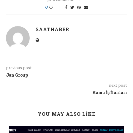
0
SAATHABER
previous post
Jan Group
next post
Kamu İş İlanları
YOU MAY ALSO LIKE