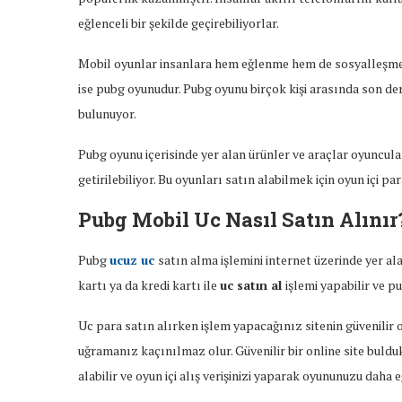
eğlenceli bir şekilde geçirebiliyorlar.
Mobil oyunlar insanlara hem eğlenme hem de sosyalleşme i
ise pubg oyunudur. Pubg oyunu birçok kişi arasında son de
bulunuyor.
Pubg oyunu içerisinde yer alan ürünler ve araçlar oyuncula
getirilebiliyor. Bu oyunları satın alabilmek için oyun içi pa
Pubg Mobil Uc Nasıl Satın Alını
Pubg
ucuz uc
satın alma işlemini internet üzerinde yer al
kartı ya da kredi kartı ile
uc satın al
işlemi yapabilir ve p
Uc para satın alırken işlem yapacağınız sitenin güvenilir
uğramanız kaçınılmaz olur. Güvenilir bir online site buld
alabilir ve oyun içi alış verişinizi yaparak oyununuzu daha e