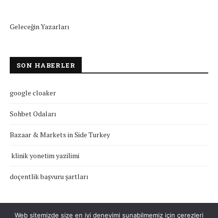
Geleceğin Yazarları
SON HABERLER
google cloaker
Sohbet Odaları
Bazaar & Markets in Side Turkey
klinik yonetim yazilimi
doçentlik başvuru şartları
Web sitemizde size en iyi deneyimi sunabilmemiz için çerezleri