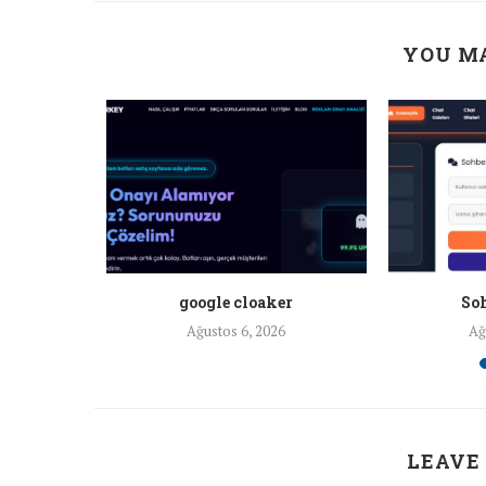
YOU MA
a ankara
google cloaker
Soh
26
Ağustos 6, 2026
Ağ
LEAVE