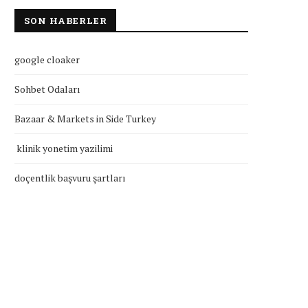
SON HABERLER
google cloaker
Sohbet Odaları
Bazaar & Markets in Side Turkey
klinik yonetim yazilimi
doçentlik başvuru şartları
klinik yonetim yazilimi
doçentlik başvuru şartla
Temmuz 27, 2026
Temmuz 27, 2026