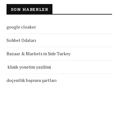
SON HABERLER
google cloaker
Sohbet Odaları
Bazaar & Markets in Side Turkey
klinik yonetim yazilimi
doçentlik başvuru şartları
klinik yonetim yazilimi
doçentlik başvuru şartla