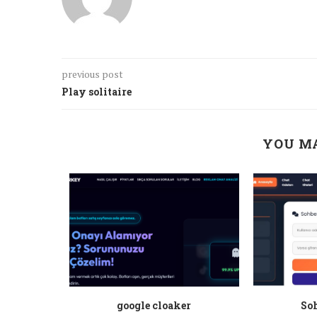
previous post
Play solitaire
YOU MA
a ankara
google cloaker
Soh