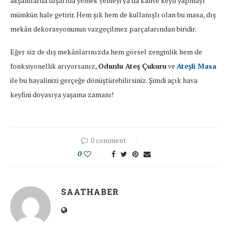
akşamlarda dışarıda yemek yemeyi ya da kahve keyfi yapmayı
mümkün hale getirir. Hem şık hem de kullanışlı olan bu masa, dış
mekân dekorasyonunun vazgeçilmez parçalarından biridir.
Eğer siz de dış mekânlarınızda hem görsel zenginlik hem de
fonksiyonellik arıyorsanız,
Odunlu Ateş Çukuru
ve
Ateşli Masa
ile bu hayalinizi gerçeğe dönüştürebilirsiniz. Şimdi açık hava
keyfini doyasıya yaşama zamanı!
0 comment
0
SAATHABER